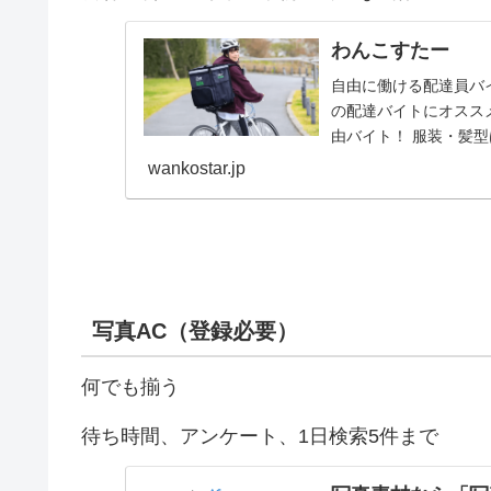
わんこすたー
自由に働ける配達員バイト
の配達バイトにオススメ
由バイト！ 服装・髪型
wankostar.jp
写真AC（登録必要）
何でも揃う
待ち時間、アンケート、1日検索5件まで