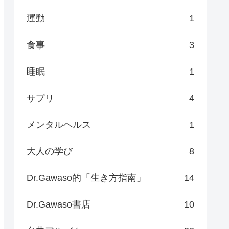
運動
1
食事
3
睡眠
1
サプリ
4
メンタルヘルス
1
大人の学び
8
Dr.Gawaso的「生き方指南」
14
Dr.Gawaso書店
10